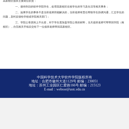
高新校区值班主要岗位职责：
一、接待到访的软件学院学生，处理高新校区在校学生的学习及生活等相关事务；
二、如果学生的事务不是当班老师所能解决的，当班老师有责任帮助学生协调沟通，汇总学生的
问题，及时反馈给学校或学院相关部门；
三、学院公章原则上不出差，对于学生需加盖学院公章的材料，当天值班老师可帮带回学院（南
校区），办完相关手续后交给下一位值班老师带回高新校区。
中国科学技术大学软件学院版权所有
地址：合肥市徽州大道1129号 邮编：230051
地址：苏州工业园区仁爱路166号 邮编：215123
E-mail：websse@ustc.edu.cn