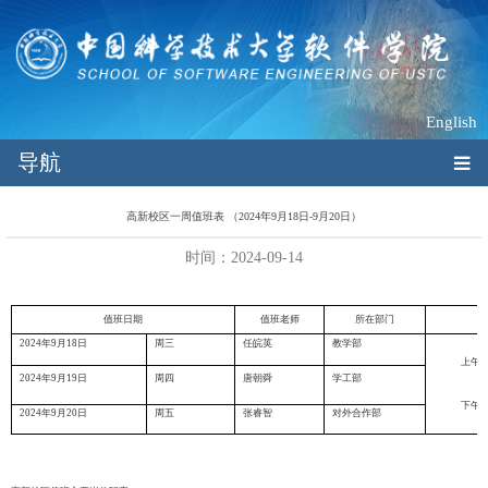
English
导航
高新校区一周值班表 （2024年9月18日-9月20日）
时间：2024-09-14
值班日期
值班老师
所在部门
值
2024
年
9
月
18
日
周三
任皖英
教学部
上午
1
2024
年
9
月
19
日
周四
唐朝舜
学工部
下午
1
2024
年
9
月
20
日
周五
张睿智
对外合作部