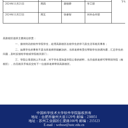
下午
1
2024
年
11
月
21
日
周四
唐朝舜
学工部
2024
年
11
月
22
日
周五
张睿智
对外合作部
高新校区值班主要岗位职责：
一、接待到访的软件学院学生，处理高新校区在校学生的学习及生活等相关事务；
二、如果学生的事务不是当班老师所能解决的，当班老师有责任帮助学生协调沟通，汇总学生的
问题，及时反馈给学校或学院相关部门；
三、学院公章原则上不出差，对于学生需加盖学院公章的材料，当天值班老师可帮带回学院（南
校区），办完相关手续后交给下一位值班老师带回高新校区。
中国科学技术大学软件学院版权所有
地址：合肥市徽州大道1129号 邮编：230051
地址：苏州工业园区仁爱路166号 邮编：215123
E-mail：websse@ustc.edu.cn