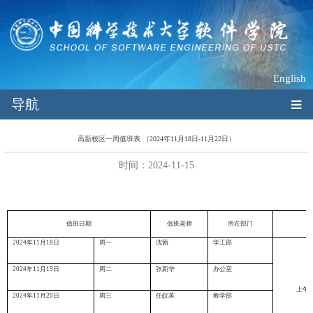
English
导航
高新校区一周值班表 （2024年11月18日-11月22日）
时间：2024-11-15
值班日期
值班老师
所在部门
值
2024
年
11
月
18
日
周一
沈茜
学工部
2024
年
11
月
19
日
周二
张新华
办公室
上午
1
2024
年
11
月
20
日
周三
任皖英
教学部