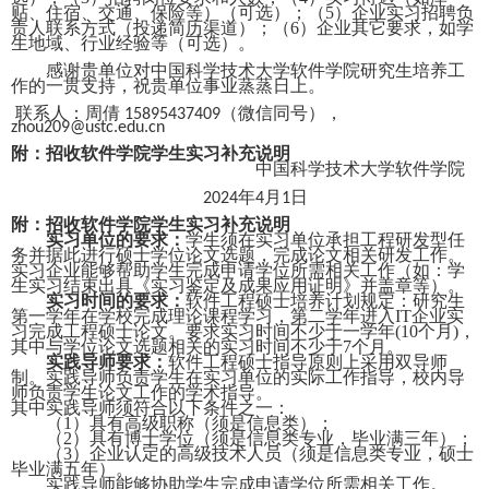
贴、住宿、交通、保险等）（可选）；（
5
）企业实习招聘负
责人联系方式（投递简历渠道）；（
6
）企业其它要求，如学
生地域、行业经验等（可选）。
感谢贵单位对
中国科学技术大学
软件学院研究生培养工
作的一贯支持，祝贵单位事业蒸蒸日上。
联系人：周倩
（微信同号），
15895437409
zhou209@ustc.edu.cn
附：招收软件学院学生实习补充说明
中国科学技术大学软件学院
年
月
日
2024
4
1
附：招收软件学院学生实习补充说明
实习单位的要求：
学生须在实习单位承担工程研发型任
务并据此进行硕士学位论文选题，
完成论文相关研发工作。
实习企业能够帮助学生完成申请学位所需相关工作（如：学
生实习结束出具《实习鉴定及成果应用证明》并盖章等）。
实习时间的要求：
软件工程硕士培养计划规定：研究生
第一学年在学校完成理论课程学习，第二学年进入
IT
企业实
习完成工程硕士论文。要求实习时间不少于一学年
(10
个月
)
，
其中与学位论文选题相关的实习时间不少于
7
个月。
实践导师要求：
软件工程硕士
指导原则上采用双导师
制。实践导师负责学生在实习单位的实际工作指导，校内导
师负责学生论文工作的学术指导。
其中实践导师须符合以下条件之一：
（
1
）具有高级职称（须是信息类）；
（
2
）具有博士学位（须是信息类专业，毕业满三年）；
（
3
）企业认定的高级技术人员（须是信息类专业，硕士
毕业满五年）。
实践导师能够协助学生完成申请学位所需相关工作。