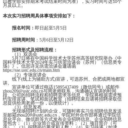
以教学部安排期末考试结束时间为准），实习时间可达
个
10
月及以上。
本次实习招聘周具体事项安排如下：
报名时间：
即日起至
5
月
5
日
招聘周时间
：
5
月
6
日至
5
月
12
日
招聘形式及招聘流程：
（
1
）双选会
5
月
7
日将在中国科学技术大学苏州高等研究院举办《中
国科学技术大学
2024
年实习供需洽谈会（苏州）（信息类专
场）》。信息详见供需洽谈会邀请函
https://sse.ustc.edu.cn/main.htm
（
2
）专场宣讲会
线下
(
线上为辅助方式
)
宣讲，可选苏州、合肥或两地都宣
讲。
宣讲单位可通过电话
15895437409
（微信同号）或邮件
zhou209@ustc.edu.cn
与周老师联系，沟通确认宣讲的时间
段、公司的招聘流程和招聘需求等信息，学院将根据需求预
约安排宣讲、笔试和面试教室（招聘结束后请将招聘录取信
息提供给周老师一份，以便统计）。
（
3
）信息发布
无现场招聘计划的
企业，
可随时将实习生招聘信息发送
至邮箱
，学院对外合作部将通过学院信
zhou209@ustc.edu.cn
息化平台、微信群等方式发布企业招聘信息。企业招聘信息
需包含：（
1
）企业简介或宣传资料；（
2
）项目简介（可
选）；（
3
）招聘岗位要求和人数；（
4
）实习待遇（如津