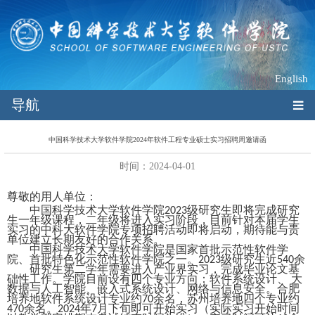
English
导航
中国科学技术大学软件学院2024年软件工程专业硕士实习招聘周邀请函
时间：2024-04-01
尊敬的用人单位：
中国科学技术大学软件学院
级研究生即将完成研究
2023
生一年级课程，二年级将进入实习阶段，目前针对本届学生
实习的中科大软件学院专项招聘活动即将启动，期待能与贵
单位建立长期友好的合作关系。
中国科学技术大学软件学院是国家首批示范性软件学
院、首批特色化示范性软件学院之一。
级研究生近
余
2023
540
研究生第二学年需要进入产业界实习，完成毕业论文基
础性工作。学院目前设有四个专业方向：软件系统设计、 大
数据与人工智能、嵌入式系统设计、网络与信息安全。合肥
培养地软件系统设计专业约
余名，苏州培养地四个专业约
70
余名。
年
月下旬即可开始实习（实际实习开始时间
470
2024
7