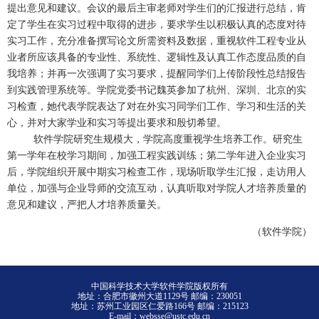
提出意见和建议。会议的最后主审老师对学生们的汇报进行总结，肯
定了学生在实习过程中取得的进步，要求学生以积极认真的态度对待
实习工作，充分准备撰写论文所需资料及数据，重视软件工程专业从
业者所应该具备的专业性、系统性、逻辑性及认真工作态度品质的自
我培养；并再一次强调了实习要求，提醒同学们上传阶段性总结报告
到实践管理系统等。学院党委书记魏英参加了杭州、深圳、北京的实
习检查，她代表学院表达了对在外实习同学们工作、学习和生活的关
心，并对大家学业和实习等提出要求和殷切希望。
软件学院研究生规模大，学院高度重视学生培养工作。研究生
第一学年在校学习期间，加强工程实践训练；第二学年进入企业实习
后，学院组织开展中期实习检查工作，现场听取学生汇报，走访用人
单位，加强与企业导师的交流互动，认真听取对学院人才培养质量的
意见和建议，严把人才培养质量关。
（软件学院）
中国科学技术大学软件学院版权所有
地址：合肥市徽州大道1129号 邮编：230051
地址：苏州工业园区仁爱路166号 邮编：215123
E-mail：websse@ustc.edu.cn