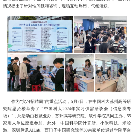
情况提出了针对性问题和咨询，现场互动热烈，气氛活跃。
作为“实习招聘周”的重点活动，5月7日，在中国科大苏州高等研
究院思贤楼举办了 “中国科大2024年实习供需洽谈会（信息类专
场）”，此活动由校就业办、苏州高等研究院、软件学院共同主办，55
家用人单位应邀参加。此外，中国科学院计算所、小米科技、米哈
游、深圳腾讯AILab、西门子中国研究院等30余家单位通过学院平台